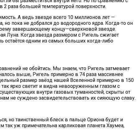
огли бы разместиться внутри него. Но по сравнению с
в 2 раза большей температурой поверхности.
тимость. А ведь звезде всего 10 миллионов лет —
 но пока не добрался до водородного ядра. Когда-то он
 своему завершающему концу—сверхновой звезде.
орая Луна. Когда звезда размером с Ригель сжигает
ь остаётся одним из самых больших когда-либо
внений не обойтись. Мы знаем, что Ригель затмевает
иналось выше, Ригель примерно в 74 раза массивнее
редельный размер звёзд нашей Вселенной примерно в 150
 так ярко светит и видна невооруженным глазом с
и существующих внутри газовых туманностей, скрыты от
о нам не суждено засвидетельствовать их сияющую славу.
ся, но таинственный блеск в пальце Ориона будет и
м так уж примечательна карликовая планета Хаумеа,