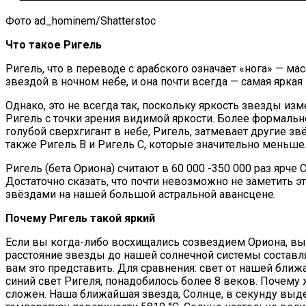
Фото ad_hominem/Shatterstoc
Что такое Ригель
Ригель, что в переводе с арабского означает «нога» — ма
звездой в ночном небе, и она почти всегда — самая яркая
Однако, это не всегда так, поскольку яркость звезды из
Ригель с точки зрения видимой яркости. Более формально
голубой сверхгигант в небе, Ригель, затмевает другие з
также Ригель B и Ригель C, которые значительно меньше
Ригель (бета Ориона) считают в 60 000 -350 000 раз ярче
Достаточно сказать, что почти невозможно не заметить 
звёздами на нашей большой астральной авансцене.
Почему Ригель такой яркий
Если вы когда-либо восхищались созвездием Ориона, вы 
расстояние звезды до нашей солнечной системы составл
вам это представить. Для сравнения: свет от нашей ближ
синий свет Ригеля, понадобилось более 8 веков. Почему 
сложен. Наша ближайшая звезда, Солнце, в секунду выд