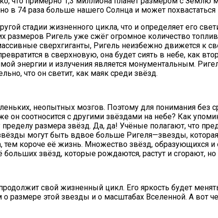
ко, что примерно 1,3 миллиона планет размером с Землю м
но в 74 раза больше нашего Солнца и может похвастаться 
другой стадии жизненного цикла, что и определяет его све
х размеров Ригель уже сжёг огромное количество топлива,
ие массивные сверхгиганты, Ригель неизбежно движется к
превратится в сверхновую, она будет сиять в небе, как вт
мой энергии и излучения является монументальным. Ригел
ьно, что он светит, как маяк среди звёзд.
ньких, неопытных мозгов. Поэтому для понимания без сра
 же он соотносится с другими звёздами на небе? Как упом
у пределу размера звёзд. Да, да! Учёные полагают, что п
звёзды могут быть вдвое больше Ригеля—звезды, которая
а, тем короче её жизнь. Множество звёзд, образующихся 
 больших звёзд, которые рождаются, растут и сгорают, н
родолжит свой жизненный цикл. Его яркость будет менять
 размере этой звезды и о масштабах Вселенной. А вот че