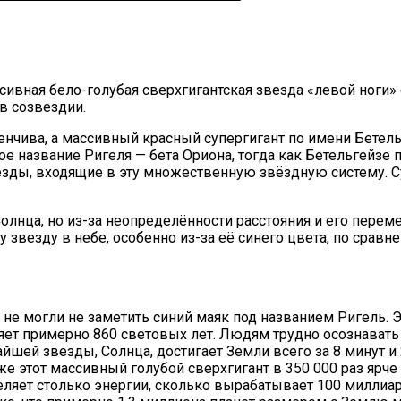
ссивная бело-голубая сверхгигантская звезда «левой ноги»
 в созвездии.
менчива, а массивный красный супергигант по имени Бетел
е название Ригеля — бета Ориона, тогда как Бетельгейзе 
вёзды, входящие в эту множественную звёздную систему. С
.
 Солнца, но из-за неопределённости расстояния и его пере
эту звезду в небе, особенно из-за её синего цвета, по с
не могли не заметить синий маяк под названием Ригель. Э
яет примерно 860 световых лет. Людям трудно осознавать
айшей звезды, Солнца, достигает Земли всего за 8 минут и
же этот массивный голубой сверхгигант в 350 000 раз ярче
еляет столько энергии, сколько вырабатывает 100 миллиа