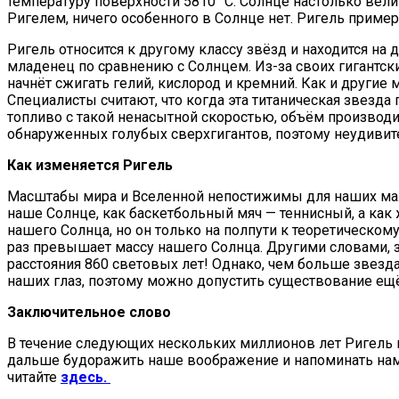
температуру поверхности 5810 °С. Солнце настолько вели
Ригелем, ничего особенного в Солнце нет. Ригель пример
Ригель относится к другому классу звёзд и находится на 
младенец по сравнению с Солнцем. Из-за своих гигантски
начнёт сжигать гелий, кислород и кремний. Как и друг
Специалисты считают, что когда эта титаническая звезда 
топливо с такой ненасытной скоростью, объём производи
обнаруженных голубых сверхгигантов, поэтому неудивител
Как изменяется Ригель
Масштабы мира и Вселенной непостижимы для наших мале
наше Солнце, как баскетбольный мяч — теннисный, а как
нашего Солнца, но он только на полпути к теоретическом
раз превышает массу нашего Солнца. Другими словами, 
расстояния 860 световых лет! Однако, чем больше звезд
наших глаз, поэтому можно допустить существование ещё
Заключительное слово
В течение следующих нескольких миллионов лет Ригель п
дальше будоражить наше воображение и напоминать нам о
читайте
здесь.