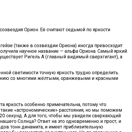
 созвездия Орион. Её считают седьмой по яркости
ьгейзе (также в созвездии Ориона) иногда превосходит
получила научное название — альфа Ориона. Самый яркий
уществует Ригель А (главный видимый сверхгигант), а
менной светимости точную яркость трудно определить.
равнению со многими жёлтыми, оранжевыми и красными
та яркость особенно примечательна, потому что
 такие «астрономические» расстояния, но мы поможем
 20 секунд. А для того, чтобы мы увидели сверкающий
 нашего Солнца? Ответ на это одновременно и прост, и
рдов тонн динамита, и имеет приблизительную