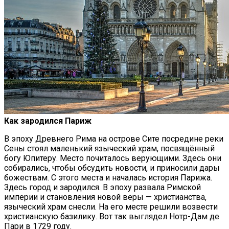
Как зародился Париж
В эпоху Древнего Рима на острове Сите посредине реки
Сены стоял маленький языческий храм, посвящённый
богу Юпитеру. Место почиталось верующими. Здесь они
собирались, чтобы обсудить новости, и приносили дары
божествам. С этого места и началась история Парижа.
Здесь город и зародился. В эпоху развала Римской
империи и становления новой веры — христианства,
языческий храм снесли. На его месте решили возвести
христианскую базилику. Вот так выглядел Нотр-Дам де
Пари в 1729 году.