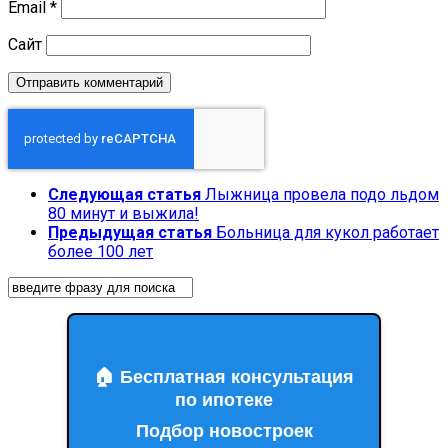
Email
*
Сайт
Следующая статья
Лыжница провела подо льдом
80 минут и выжила!
Предыдущая статья
Больница для кукол работает
более 100 лет
🏠 Бесплатная консультация
по ипотеке
Подбор новостроек