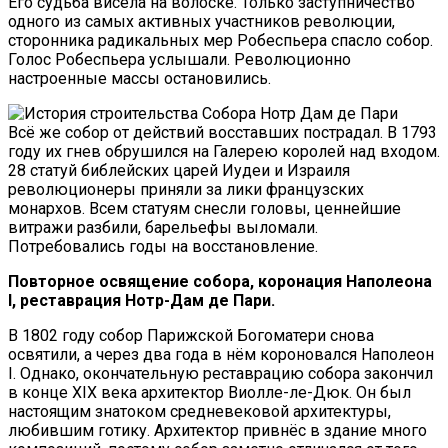
Его судьба висела на волоске. Только заступничество
одного из самых активных участников революции,
сторонника радикальных мер Робеспьера спасло собор.
Голос Робеспьера услышали. Революционно
настроенные массы остановились.
Всё же собор от действий восставших пострадал. В 1793
году их гнев обрушился на Галерею королей над входом.
28 статуй библейских царей Иудеи и Израиля
революционеры приняли за лики французских
монархов. Всем статуям снесли головы, ценнейшие
витражи разбили, барельефы выломали.
Потребовались годы на восстановление.
Повторное освящение собора, коронация Наполеона
I, реставрация Нотр-Дам де Пари.
В 1802 году собор Парижской Богоматери снова
освятили, а через два года в нём короновался Наполеон
I. Однако, окончательную реставрацию собора закончил
в конце XIX века архитектор Виолле-ле-Дюк. Он был
настоящим знатоком средневековой архитектуры,
любившим готику. Архитектор привнёс в здание много