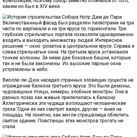
композиций, поэтому собор заметно отличался от того,
каким он был в XIV веке.
Величественный фасад был разделён пилястрами на три
части по вертикали и на три яруса по горизонтали. Три
глубоких стрельчатых портала позволяли одновременно
входить и выходить множеству людей. Интересное
решение — окно -розетка в центральном ярусе. Справа и
слева стрельчатые окна. На третьем ярусе установили
тонкие колонны. За ними две боковые башни, которые
так и не были закончены. Их высокие парные окна
устремлены в небо.
Виолле-ле-Дюк насадил странных зловещих существ на
ограждение балкона третьего яруса. Это были демоны,
чудовищные птицы, химеры, злобные монстры. Они в
разных позах как живые прилепились к балкону.
Аллегорически эти чудища воплощают человеческие
грехи. Одни из них смотрят вверх, другие — вниз на
площадь. Не понятно, как могли страшилища облепить
святое здание. Повстанцы этих монстров трогать не
стали.