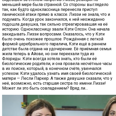
меньшей мере была странной. Со стороны выглядело
так, как будто одноклассница перенесла приступ
панической атаки прямо в классе. Лиззи не знала, что и
подумать. Когда урок закончился, к ней неожиданно
подошла девушка, так сильно отреагировавшая на её
историю. Одноклассницу звали Кэти Олсон. Она начала
закидывать Лиззи вопросами. Оказалось, что у Кэти
было очень похожее прошлое. Рождённая с легкой
формой церебрального паралича, Кэти ещё в раннем
детстве была отдана на удочерение. Её приёмная семья
жила теперь в Айове, но они переехали туда из
Флориды. Кэти всегда хотела знать, кто были её
биологические родители, и она провела несчётные часы
в их поиске, который, в конечном счёте, увенчался
успехом. Кэти удалось узнать имя своей биологической
матери — Лесли Паркер. А также девушке сказали, что у
неё, возможно, есть старшая сестра по имени Лиззи!
Может ли это быть совпадением? Вряд ли…