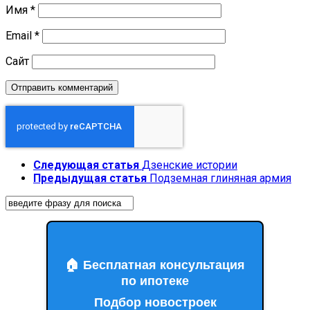
Имя
*
Email
*
Сайт
Следующая статья
Дзенские истории
Предыдущая статья
Подземная глиняная армия
🏠 Бесплатная консультация
по ипотеке
Подбор новостроек