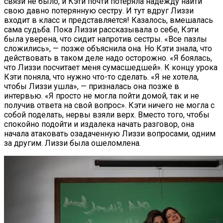
связи не было, и Кэти почти потеряла надежду найти
свою давно потерянную сестру. И тут вдруг Лиззи
входит в класс и представляется! Казалось, вмешалась
сама судьба. Пока Лиззи рассказывала о себе, Кэти
была уверена, что сидит напротив сестры. «Все пазлы
сложились», — позже объяснила она. Но Кэти знала, что
действовать в таком деле надо осторожно. «Я боялась,
что Лиззи посчитает меня сумасшедшей». К концу урока
Кэти поняла, что нужно что-то сделать. «Я не хотела,
чтобы Лиззи ушла», — призналась она позже в
интервью. «Я просто не могла пойти домой, так и не
получив ответа на свой вопрос». Кэти ничего не могла с
собой поделать, нервы взяли верх. Вместо того, чтобы
спокойно подойти и издалека начать разговор, она
начала атаковать озадаченную Лиззи вопросами, одним
за другим. Лиззи была ошеломлена.