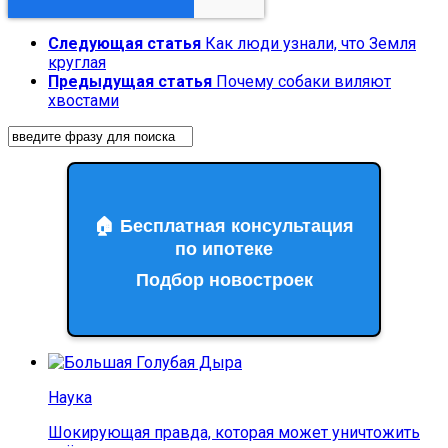
Следующая статья
Как люди узнали, что Земля
круглая
Предыдущая статья
Почему собаки виляют
хвостами
🏠 Бесплатная консультация
по ипотеке
Подбор новостроек
Наука
Шокирующая правда, которая может уничтожить