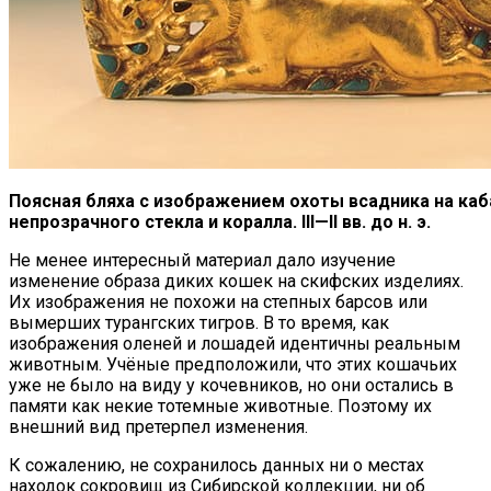
Поясная бляха с изображением охоты всадника на каб
непрозрачного стекла и коралла. III—II вв. до н. э.
Не менее интересный материал дало изучение
изменение образа диких кошек на скифских изделиях.
Их изображения не похожи на степных барсов или
вымерших турангских тигров. В то время, как
изображения оленей и лошадей идентичны реальным
животным. Учёные предположили, что этих кошачьих
уже не было на виду у кочевников, но они остались в
памяти как некие тотемные животные. Поэтому их
внешний вид претерпел изменения.
К сожалению, не сохранилось данных ни о местах
находок сокровищ из Сибирской коллекции, ни об