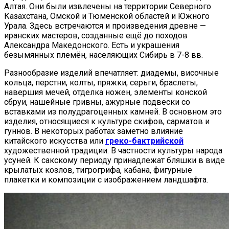
Алтая. Они были извлечены на территории Северного
Казахстана, Омской и Тюменской областей и Южного
Урала. Здесь встречаются и произведения древне —
иранских мастеров, созданные ещё до походов
Александра Македонского. Есть и украшения
безымянных племён, населяющих Сибирь в 7-8 вв.
Разнообразие изделий впечатляет: диадемы, височные
кольца, перстни, колты, пряжки, серьги, браслеты,
навершия мечей, отделка ножен, элементы конской
сбруи, нашейные гривны, ажурные подвески со
вставками из полудрагоценных камней. В основном это
изделия, относящиеся к культуре скифов, сарматов и
гуннов. В некоторых работах заметно влияние
китайского искусства или
греко-бактрийской
художественной традиции. В частности культуры народа
усуней. К сакскому периоду принадлежат бляшки в виде
крылатых козлов, тигрогрифа, кабана, фигурные
плакетки и композиции с изображением ландшафта.