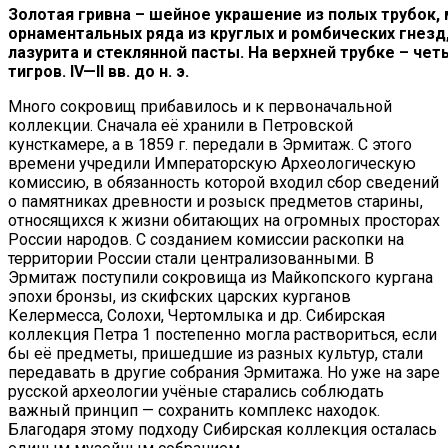
Золотая гривна – шейное украшение из полых трубок
орнаментальных ряда из круглых и ромбических гнезд
лазурита и стеклянной пасты. На верхней трубке – ч
тигров. IV—II вв. до н. э.
Много сокровищ прибавилось и к первоначальной
коллекции. Сначала её хранили в Петровской
кунсткамере, а в 1859 г. передали в Эрмитаж. С этого
времени учредили Императорскую Археологическую
комиссию, в обязанность которой входил сбор сведений
о памятниках древности и розыск предметов старины,
относящихся к жизни обитающих на огромных просторах
России народов. С созданием комиссии раскопки на
территории России стали централизованными. В
Эрмитаж поступили сокровища из Майкопского кургана
эпохи бронзы, из скифских царских курганов
Келермесса, Солохи, Чертомлыка и др. Сибирская
коллекция Петра 1 постепенно могла раствориться, если
бы её предметы, пришедшие из разных культур, стали
передавать в другие собрания Эрмитажа. Но уже на заре
русской археологии учёные старались соблюдать
важный принцип — сохранить комплекс находок.
Благодаря этому подходу Сибирская коллекция осталась