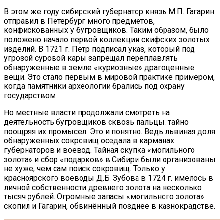
В этом же году сибирский губернатор князь М.П. Гагарин
отправил в Петербург много предметов,
конфискованных у бугровщиков. Таким образом, было
положено начало первой коллекции скифских золотых
изделий. В 1721 г. Пётр подписал указ, который под
угрозой суровой кары запрещал переплавлять
обнаруженные в земле «куриозные» драгоценные
вещи. Это стало первым в мировой практике примером,
когда памятники археологии брались под охрану
государством.
Но местные власти продолжали смотреть на
деятельность бугровщиков сквозь пальцы, тайно
поощряя их промысел. Это и понятно. Ведь львиная доля
обнаруженных сокровищ оседала в карманах
губернаторов и воевод. Тайная скупка «могильного
золота» и сбор «подарков» в Сибири были организованы
не хуже, чем сам поиск сокровищ. Только у
красноярского воеводы Д.Б. Зубова в 1724 г. имелось в
личной собственности древнего золота на несколько
тысяч рублей. Огромные запасы «могильного золота»
скопил и Гагарин, обвинённый позднее в казнокрадстве.