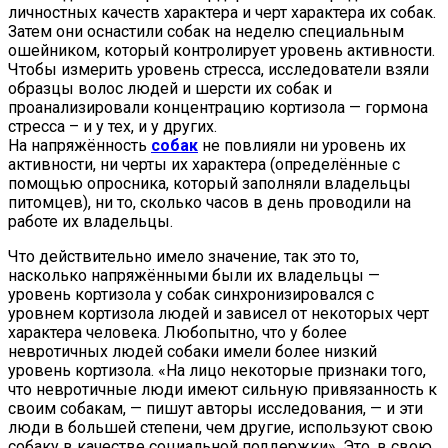
личностных качеств характера и черт характера их собак.
Затем они оснастили собак на неделю специальным
ошейником, который контролирует уровень активности.
Чтобы измерить уровень стресса, исследователи взяли
образцы волос людей и шерсти их собак и
проанализировали концентрацию кортизола — гормона
стресса – и у тех, и у других.
На напряжённость
собак
не повлияли ни уровень их
активности, ни черты их характера (определённые с
помощью опросника, который заполняли владельцы
питомцев), ни то, сколько часов в день проводили на
работе их владельцы.
Что действительно имело значение, так это то,
насколько напряжёнными были их владельцы —
уровень кортизола у собак синхронизировался с
уровнем кортизола людей и зависел от некоторых черт
характера человека. Любопытно, что у более
невротичных людей собаки имели более низкий
уровень кортизола. «На лицо некоторые признаки того,
что невротичные люди имеют сильную привязанность к
своим собакам, — пишут авторы исследования, — и эти
люди в большей степени, чем другие, используют свою
собаку в качестве социальной поддержки». Это, в свою