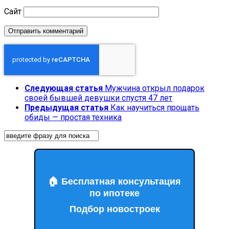
Сайт
Следующая статья
Мужчина открыл подарок
своей бывшей девушки спустя 47 лет
Предыдущая статья
Как научиться прощать
обиды — простая техника
🏠 Бесплатная консультация
по ипотеке
Подбор новостроек