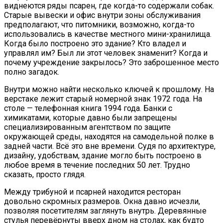
виднеются ряды псарен, где когда-то содержали собак.
Старые вывески и офис внутри зоны обслуживания
предполагают, что питомники, возможно, когда-то
использовались в качестве местного мини-хранилища.
Когда было построено это здание? Кто владел и
управлял им? Был ли этот человек знаменит? Когда и
почему учреждение закрылось? Это заброшенное место
полно загадок.
Внутри можно найти несколько ключей к прошлому. На
верстаке лежит старый номерной знак 1972 года. На
столе — телефонная книга 1994 года. Банки с
химикатами, которые давно были запрещены
специализированным агентством по защите
окружающей среды, находятся на самодельной полке в
задней части. Всё это вне времени. Судя по архитектуре,
дизайну, удобствам, здание могло быть построено в
любое время в течение последних 50 лет. Трудно
сказать, просто глядя.
Между трибуной и псарней находится ресторан
довольно скромных размеров. Окна давно исчезли,
позволяя посетителям заглянуть внутрь. Деревянные
стулья перевёрнуты вверх дном на столах, как будто