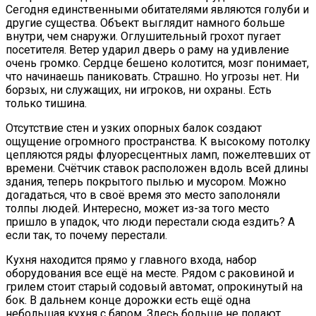
Сегодня единственными обитателями являются голуби и
другие существа. Объект выглядит намного больше
внутри, чем снаружи. Оглушительный грохот пугает
посетителя. Ветер ударил дверь о раму на удивление
очень громко. Сердце бешено колотится, мозг понимает,
что начинаешь паниковать. Страшно. Но угрозы нет. Ни
борзых, ни служащих, ни игроков, ни охраны. Есть
только тишина.
Отсутствие стен и узких опорных балок создают
ощущение огромного пространства. К высокому потолку
цепляются ряды флуоресцентных ламп, пожелтевших от
времени. Счётчик ставок расположен вдоль всей длины
здания, теперь покрытого пылью и мусором. Можно
догадаться, что в своё время это место заполоняли
толпы людей. Интересно, может из-за того место
пришло в упадок, что люди перестали сюда ездить? А
если так, то почему перестали.
Кухня находится прямо у главного входа, набор
оборудования все ещё на месте. Рядом с раковиной и
грилем стоит старый содовый автомат, опрокинутый на
бок. В дальнем конце дорожки есть ещё одна
небольшая кухня с баром. Здесь больше не подают