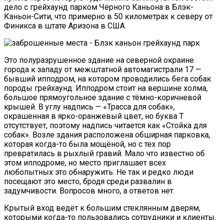
дело с грейхаунд парком Чёрного Каньона в Блэк-
Каньон-Сити, что примерно в 50 километрах к северу от
Финикса в штате Аризона в США.
Это полуразрушенное здание на северной окраине
города к западу от межштатной автомагистрали 17 —
бывший ипподром, на котором проводились бега собак
породы грейхаунд. Ипподром стоит на вершине холма,
большое прямоугольное здание с тёмно-коричневой
крышей. В углу надпись — «Трасса для собак»,
окрашенная в ярко-оранжевый цвет, но буква Т
отсутствует, поэтому надпись читается как «Стойка для
собак». Возле здания расположена обширная парковка,
которая когда-то была мощёной, но с тех пор
превратилась в рыхлый гравий. Мало что известно об
этом ипподроме, но место приглашает всех
любопытных это обнаружить. Не так и редко люди
посещают это место, бродя среди развалин в
задумчивости. Вопросов много, а ответов нет.
Крытый вход ведёт к большим стеклянным дверям,
которыми когда-то пользовались сотрудники и клиенты.