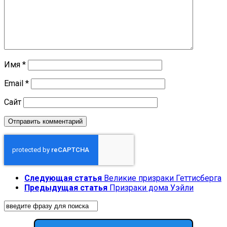
Имя
*
Email
*
Сайт
Следующая статья
Великие призраки Геттисберга
Предыдущая статья
Призраки дома Уэйли