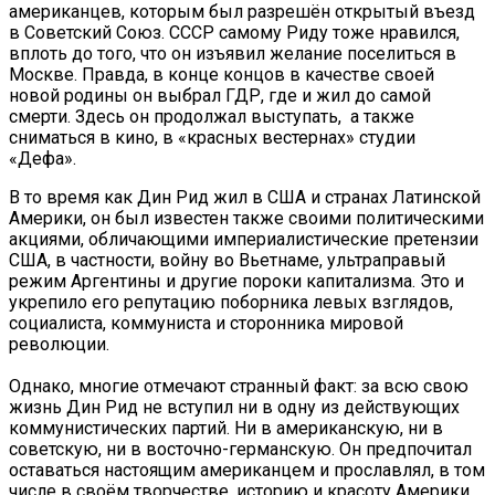
американцев, которым был разрешён открытый въезд
в Советский Союз. СССР самому Риду тоже нравился,
вплоть до того, что он изъявил желание поселиться в
Москве. Правда, в конце концов в качестве своей
новой родины он выбрал ГДР, где и жил до самой
смерти. Здесь он продолжал выступать, а также
сниматься в кино, в «красных вестернах» студии
«Дефа».
В то время как Дин Рид жил в США и странах Латинской
Америки, он был известен также своими политическими
акциями, обличающими империалистические претензии
США, в частности, войну во Вьетнаме, ультраправый
режим Аргентины и другие пороки капитализма. Это и
укрепило его репутацию поборника левых взглядов,
социалиста, коммуниста и сторонника мировой
революции.
Однако, многие отмечают странный факт: за всю свою
жизнь Дин Рид не вступил ни в одну из действующих
коммунистических партий. Ни в американскую, ни в
советскую, ни в восточно-германскую. Он предпочитал
оставаться настоящим американцем и прославлял, в том
числе в своём творчестве, историю и красоту Америки,