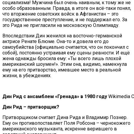
социализма! Мужчина был очень наивным, к тому же не
особо образованным. Правда, в итоге он всё-таки понял,
что вторжение советских войск в Афганистан – это
государственное преступление, и не поддержал его. За
это Рида не пригласили на московскую Олимпиаду.
Впоследствии Дин женился на восточно-германской
актрисе Ренате Блюме. Она-то и довела его до
самоубийства (официально считается, что он покончил с
собой), постоянно устраивая ему сцены ревности. И ещё
жена однажды бросила ему: «Ты всего лишь плохой
американский шоумен!». Этим она, видимо, намекнула
ему на его притворство, имевшее место в реальной
жизни, в убеждениях.
Дин Рид с ансамблем «Гренада» в 1980 году
Wikimedia
Дин Рид – притворщик?
Притворщиком считает Дина Рида и Владимир Познер.
Ему он противопоставляет Поля Робсона – чернокожего
американского музыканта, искренне верившего в