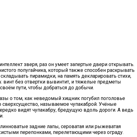
нтеллект зверя, раз он умеет запертые двери открывать.
нистого попугайчика, который также способен раскрывать
 складывать пирамидки, на память декларировать стихи,
в: винт без отвертки вывинтит, и тяжелые предметы
 своём пути, чтобы добраться до добычи.
казы о том, как неведомый хищник погубил поголовье
то сверхсущество, называемое чупакаброй. Учёные
ередко видят чупакабру, бредущую вдоль дороги. А ведь
и.
 длинноватые задние лапы, сероватая или рыжеватая
кожистыми перепонками, перелетающими через ограду.