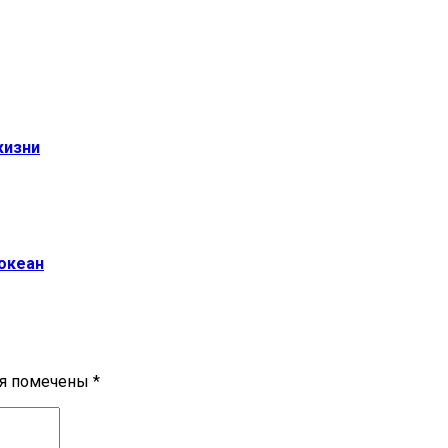
жизни
океан
ля помечены
*