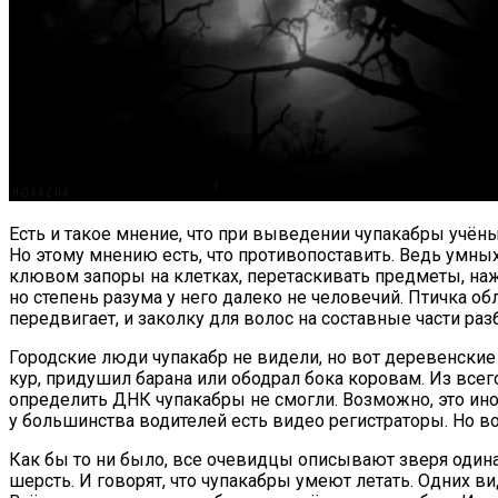
Есть и такое мнение, что при выведении чупакабры учёны
Но этому мнению есть, что противопоставить. Ведь умны
клювом запоры на клетках, перетаскивать предметы, нажи
но степень разума у него далеко не человечий. Птичка 
передвигает, и заколку для волос на составные части ра
Городские люди чупакабр не видели, но вот деревенски
кур, придушил барана или ободрал бока коровам. Из все
определить ДНК чупакабры не смогли. Возможно, это ино
у большинства водителей есть видео регистраторы. Но в
Как бы то ни было, все очевидцы описывают зверя одина
шерсть. И говорят, что чупакабры умеют летать. Одних 