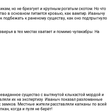
икам, но не брезгует и крупным рогатым скотом. Но что
ство в основном питается кровью, как вампир. Иванычу
ок подбежать к раненому существу, как оно подпрыгнуло
 зверья в тех местах хватает и помимо чупакабры. На
 невиданное существо с вытянутой клыкастой мордой и
вляли их на экспертизу. Иваныч показал разломанные
ых замков. Местные жители расставляли капканы по всей
кан, когда и пуля не берёт!