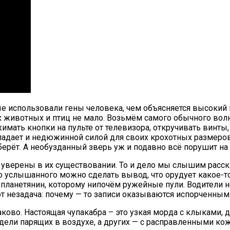
е использовали гены человека, чем объясняется высокий и
х животных и птиц не мало. Возьмём самого обычного вол
мать кнопки на пульте от телевизора, откручивать винты,
обладает и недюжинной силой для своих крохотных размеро
зберёт. А необузданный зверь уж и подавно всё порушит на
е уверены в их существовании. То и дело мы слышим расс
го услышанного можно сделать вывод, что орудует какое-
планетянин, которому нипочём ружейные пули. Водители н
от незадача: почему — то записи оказываются испорченным
ково. Настоящая чупакабра – это узкая морда с клыками,
видели парящих в воздухе, а других — с расправленными 