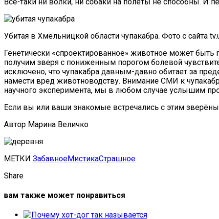
Всё-таки ни волки, ни собаки на полёты не способны. И п
Убитая в Хмельницкой области чупакабра. Фото с сайта tv.
Генетически «спроектированное» животное может быть п
получим зверя с пониженным порогом болевой чувствител
исключено, что чупакабра давным-давно обитает за пред
намести вред животноводству. Внимание СМИ к чупакабре
научного эксперимента, мы в любом случае услышим про 
Если вы или ваши знакомые встречались с этим зверёныш
Автор Марина Величко
МЕТКИ
Забавное
Мистика
Страшное
Share
вам также может понравиться