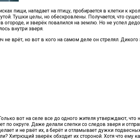
ках пищи, нападает на птицу, пробирается в клетки к крол
утой. Тушки целы, но обескровлены. Получается, что суще
в огороде, и зверёк повалился на землю. Но не успел дед
лось внутри зверя.
ч не врёт, но вот в кого на самом деле он стрелял. Дикого
Только вот на селе все до одного жителя утверждают, что
 по округе. Даже делали слепки со следов зверя и отпра
делает и не рвёт их, а берёт и отламывает дужки подвесн
и? Хитрющий зверёк обходит их стороной. Хотя что ему кап