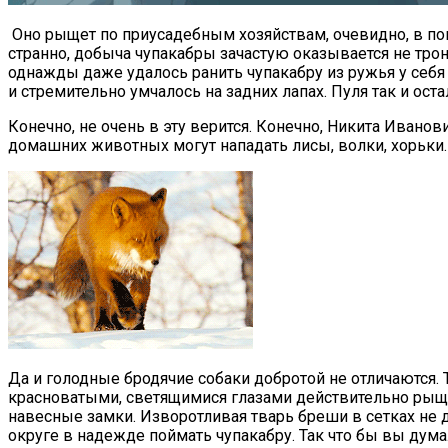
Оно рыщет по приусадебным хозяйствам, очевидно, в поис
странно, добыча чупакабры зачастую оказывается не трон
однажды даже удалось ранить чупакабру из ружья у себя 
и стремительно умчалось на задних лапах. Пуля так и оста
Конечно, не очень в эту верится. Конечно, Никита Иванови
домашних животных могут нападать лисы, волки, хорьки.
Да и голодные бродячие собаки добротой не отличаются. 
красноватыми, светящимися глазами действительно рыщет
навесные замки. Изворотливая тварь бреши в сетках не 
округе в надежде поймать чупакабру. Так что бы вы думал